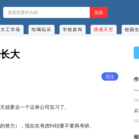
大工市场
吃喝玩乐
学校咨询
情感天空
校园
长大
关注
作
一
20
天就要去一个证券公司实习了。
不
20
的努力），现在在考虑纠结要不要再考研。
相