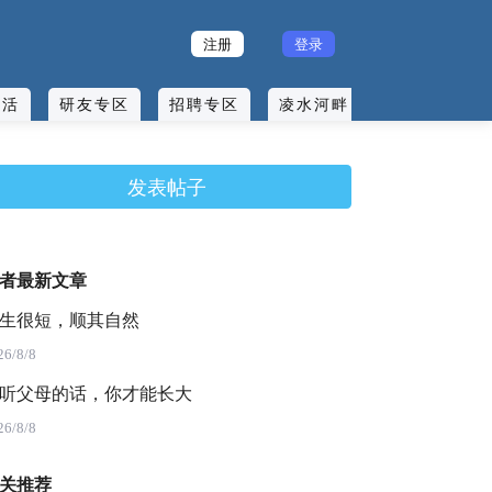
注册
登录
生活
研友专区
招聘专区
凌水河畔
发表帖子
者最新文章
生很短，顺其自然
26/8/8
听父母的话，你才能长大
26/8/8
关推荐