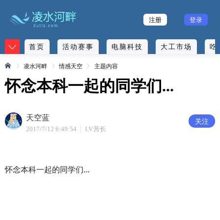
注册
登录
首页
活动赛事
电脑科技
大工市场
吃
凌水河畔
情感天空
主题内容
怀念本科一起的同学们...
天空蓝
关注
2017/7/12 6:49:54
LV.营长
怀念本科一起的同学们...