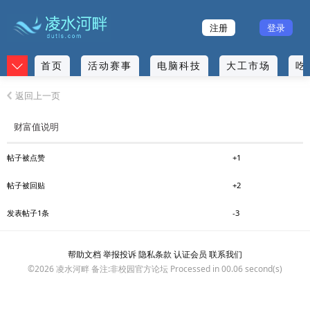
注册
登录
首页
活动赛事
电脑科技
大工市场
吃
返回上一页
财富值说明
帖子被点赞
+1
帖子被回贴
+2
发表帖子1条
-3
帮助文档
举报投诉
隐私条款
认证会员
联系我们
©2026
凌水河畔
备注:非校园官方论坛 Processed in 00.06 second(s)